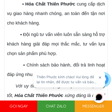
• Hóa Chất Thiên Phước
cung cấp dịch
vụ giao hàng nhanh chóng, an toàn đến tận nơi
cho khách hàng.
•
Đội ngũ tư vấn viên luôn sẵn sàng hỗ trợ
khách hàng giải đáp mọi thắc mắc, tư vấn lựa
chọn sản phẩm phù hợp.
•
Chính sách bảo hành, đổi trả linh hoạt
đáp ứng nhu cầu của khách hàng.
Với uy tín, chất lượng sản phẩm và dịch vụ
tốt,
Hóa Chất Thiên Phước
xứng đáng là địa chỉ
cung cấp dung môi PG uy tín và đáng tin cậy tại
GỌI NGAY
CHAT ZALO
MESSENGER