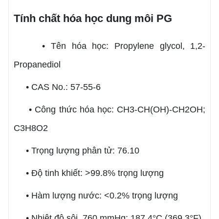
Tính chất hóa học dung môi PG
• Tên hóa học: Propylene glycol, 1,2-
Propanediol
• CAS No.: 57-55-6
• Công thức hóa học: CH3-CH(OH)-CH2OH;
C3H8O2
• Trọng lượng phân tử: 76.10
• Độ tinh khiết: >99.8% trọng lượng
• Hàm lượng nước: <0.2% trọng lượng
• Nhiệt độ sôi, 760 mmHg: 187.4°C (369.3°F)