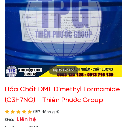
Tap to expand
Hóa Chất DMF Dimethyl Formamide
(C3H7NO) - Thiên Phước Group
(187 đánh giá)
Liên hệ
Giá: