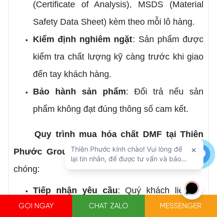
(Certificate of Analysis), MSDS (Material
Safety Data Sheet) kèm theo mỗi lô hàng.
Kiểm định nghiêm ngặt
: Sản phẩm được
kiểm tra chất lượng kỹ càng trước khi giao
đến tay khách hàng.
Bảo hành sản phẩm
: Đổi trả nếu sản
phẩm không đạt đúng thông số cam kết.
Quy trình mua hóa chất DMF tại Thiên
Phước Group
được thiết kế đơn giản, nhanh
chóng:
Tiếp nhận yêu cầu
: Quý khách liên hệ
GỌI NGAY
CHAT ZALO
MESSENGER
hotline hoặc email, cung cấp thông tin về số