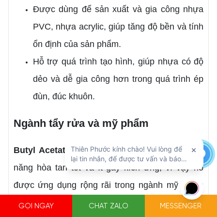
Được dùng để sản xuất và gia công nhựa
PVC, nhựa acrylic, giúp tăng độ bền và tính
ổn định của sản phẩm.
Hỗ trợ quá trình tạo hình, giúp nhựa có độ
dẻo và dễ gia công hơn trong quá trình ép
đùn, đúc khuôn.
Ngành tẩy rửa và mỹ phẩm
Butyl Acetate
có đặc tính bay hơi nhanh, khả
năng hòa tan tốt và ít gây kích ứng, vì vậy nó
được ứng dụng rộng rãi trong ngành mỹ phẩm
và hóa chất tẩy rửa.
GỌI NGAY
CHAT ZALO
MESSENGER