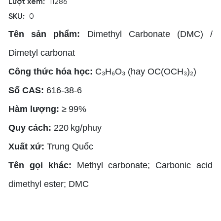
Lượt xem:
11286
SKU:
0
Tên sản phẩm:
Dimethyl Carbonate (DMC) /
Dimetyl carbonat
Công thức hóa học:
C₃H₆O₃ (hay OC(OCH₃)₂)
Số CAS:
616‑38‑6
Hàm lượng:
≥ 99%
Quy cách:
220 kg/phuy
Xuất xứ:
Trung Quốc
Tên gọi khác:
Methyl carbonate; Carbonic acid
dimethyl ester; DMC