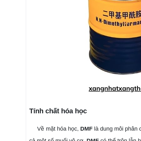
Tính chất hóa học
Về mặt hóa học,
DMF
là dung môi phân c
cả một số muối vô cơ.
DMF
có thể trộn lẫn 