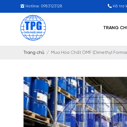
Hotline:
0983123128
Hỗ trợ 
TRANG CH
Trang chủ
Mua Hóa Chất DMF (Dimethyl Formam