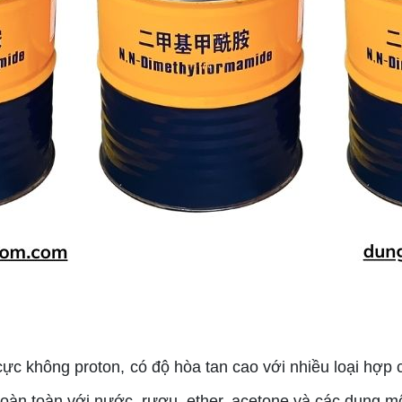
ực không proton, có độ hòa tan cao với nhiều loại hợp
hoàn toàn với nước, rượu, ether, acetone và các dung m