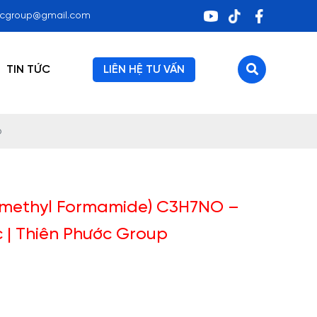
ocgroup@gmail.com
TIN TỨC
LIÊN HỆ TƯ VẤN
p
imethyl Formamide) C3H7NO –
c | Thiên Phước Group