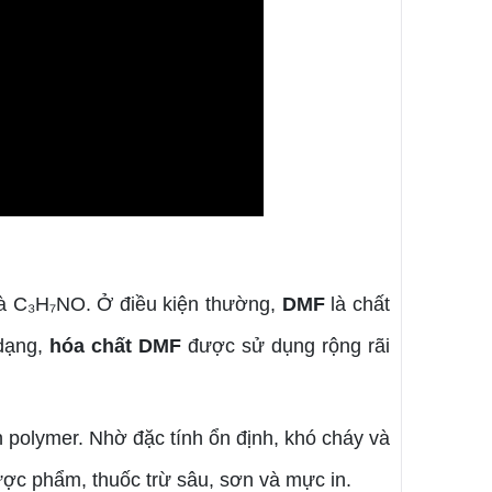
là C₃H₇NO. Ở điều kiện thường,
DMF
là chất
 dạng,
hóa chất DMF
được sử dụng rộng rãi
ộn polymer. Nhờ đặc tính ổn định, khó cháy và
ược phẩm, thuốc trừ sâu, sơn và mực in.