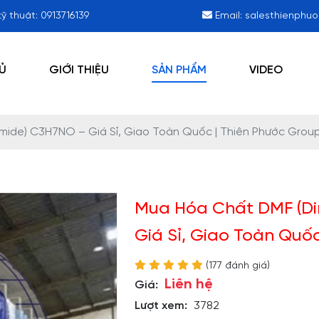
kỹ thuật:
0913716139
Email:
salesthienphu
Ủ
GIỚI THIỆU
SẢN PHẨM
VIDEO
ide) C3H7NO – Giá Sỉ, Giao Toàn Quốc | Thiên Phước Grou
Mua Hóa Chất DMF (D
Giá Sỉ, Giao Toàn Quố
(177 đánh giá)
Liên hệ
Giá:
Lượt xem:
3782