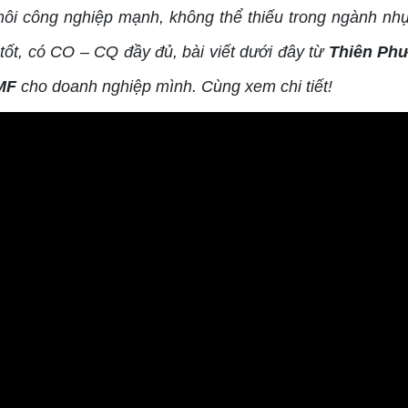
ôi công nghiệp mạnh, không thể thiếu trong ngành n
 tốt, có CO – CQ đầy đủ, bài viết dưới đây từ
Thiên Ph
MF
cho doanh nghiệp mình. Cùng xem chi tiết!