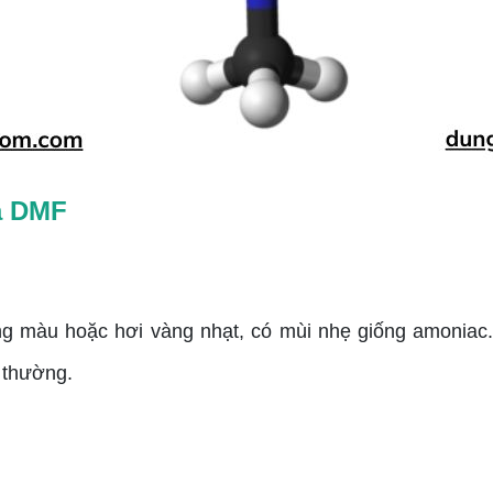
ủa DMF
ng màu hoặc hơi vàng nhạt, có mùi nhẹ giống amoniac.
 thường.