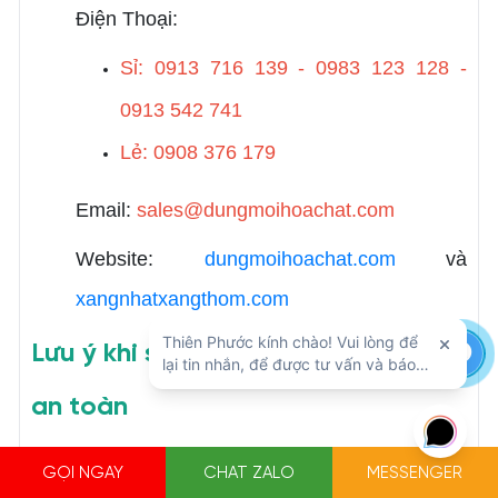
Điện Thoại:
Sỉ: 0913 716 139 - 0983 123 128 -
0913 542 741
Lẻ: 0908 376 179
Email:
sales@dungmoihoachat.com
Website:
dungmoihoachat.com
và
xangnhatxangthom.com
Lưu ý khi sử dụng và bảo quản MEK
an toàn
MEK
là dung môi có tính bay hơi nhanh và dễ
GỌI NGAY
CHAT ZALO
MESSENGER