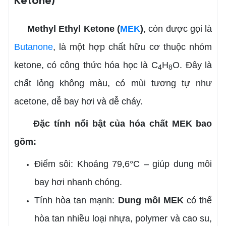
Ketone)
Methyl Ethyl Ketone (
MEK
)
, còn được gọi là
Butanone
, là một hợp chất hữu cơ thuộc nhóm
ketone, có công thức hóa học là C
H
O. Đây là
4
8
chất lỏng không màu, có mùi tương tự như
acetone, dễ bay hơi và dễ cháy.
Đặc tính nổi bật của hóa chất MEK bao
gồm:
Điểm sôi: Khoảng 79,6°C – giúp dung môi
bay hơi nhanh chóng.
Tính hòa tan mạnh:
Dung môi MEK
có thể
hòa tan nhiều loại nhựa, polymer và cao su,