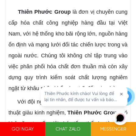
Thiên Phước Group
là đơn vị chuyên cung
cấp hóa chất công nghiệp hàng đầu tại Việt
Nam, với hệ thống kho bãi rộng lớn, nguồn hàng
ổn định và mạng lưới đối tác chiến lược trong và
ngoài nước. Chúng tôi không chỉ tập trung vào
việc phân phối hóa chất đơn thuần mà còn xây
dựng quy trình kiểm soát chất lượng nghiêm
ngặt từ khâu nhập khẩu, lưu trữ đến giao hàng.
Với đội ngũ kỹ sư hóa chất và chuyên gia kỹ
thuật giàu kinh nghiệm,
Thiên Phước Group
có
khả năng tư vấn giải pháp tổng thể cho từng lĩnh
GỌI NGAY
CHAT ZALO
MESSENGER
vực ứng dụng như gia công kim loại, sản xuất