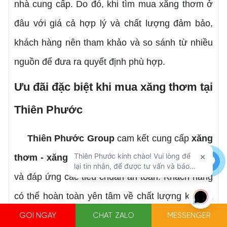
nhà cung cấp. Do đó, khi tìm mua xăng thơm ở
đâu với giá cả hợp lý và chất lượng đảm bảo,
khách hàng nên tham khảo và so sánh từ nhiều
nguồn để đưa ra quyết định phù hợp.
Ưu đãi đặc biệt khi mua xăng thơm tại
Thiên Phước
Thiên Phước Group
cam kết cung cấp
xăng
thơm - xăng Nhật giá rẻ
với nguồn gốc rõ ràng
và đáp ứng các tiêu chuẩn an toàn. Khách hàng
có thể hoàn toàn yên tâm về chất lượng khi lựa
chọn sản phẩm từ
Thiên Phước Group
. Để biết
GỌI NGAY
CHAT ZALO
MESSENGER