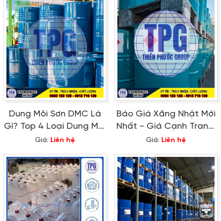
Dung Môi Sơn DMC Là
Báo Giá Xăng Nhật Mới
Gì? Top 4 Loại Dung Môi
Nhất - Giá Cạnh Tranh,
Sơn Phổ Biến
Chất Lượng, Uy Tín
Giá:
Liên hệ
Giá:
Liên hệ