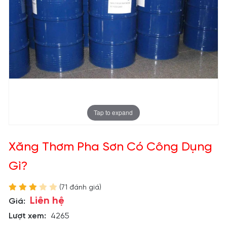
Tap to expand
Xăng Thơm Pha Sơn Có Công Dụng
Gì?
(71 đánh giá)
Liên hệ
Giá:
Lượt xem:
4265