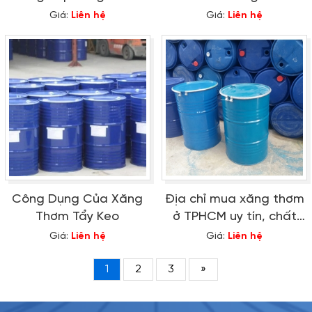
giá sỉ tốt nhất
Xăng Nhật Mới Nhất
Giá:
Liên hệ
Giá:
Liên hệ
Công Dụng Của Xăng
Địa chỉ mua xăng thơm
Thơm Tẩy Keo
ở TPHCM uy tín, chất
lượng, giá tốt
Giá:
Liên hệ
Giá:
Liên hệ
1
2
3
»