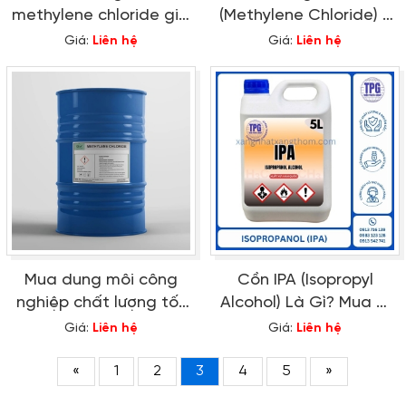
methylene chloride giá
(Methylene Chloride) -
rẻ ở đâu?
CH2Cl2 với giá tốt
Giá:
Liên hệ
Giá:
Liên hệ
Mua dung môi công
Cồn IPA (Isopropyl
nghiệp chất lượng tốt
Alcohol) Là Gì? Mua Ở
với giá cả hợp lý
Đâu Uy Tín, Giá Tốt?
Giá:
Liên hệ
Giá:
Liên hệ
«
1
2
3
4
5
»