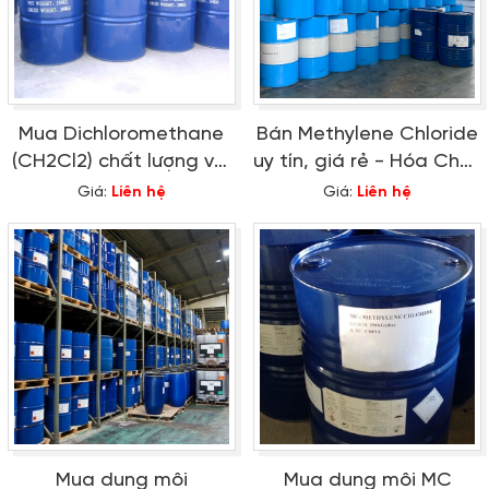
Mua Dichloromethane
Bán Methylene Chloride
(CH2Cl2) chất lượng với
uy tín, giá rẻ - Hóa Chất
giá tốt tại đâu?
Thiên Phước
Giá:
Liên hệ
Giá:
Liên hệ
Mua dung môi
Mua dung môi MC