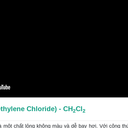
thylene Chloride) - CH
Cl
2
2
à một chất lỏng không màu và dễ bay hơi. Với công t