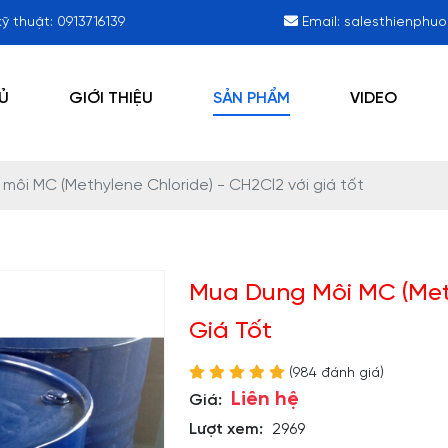
kỹ thuật:
0913716139
Email:
salesthienphu
Ủ
GIỚI THIỆU
SẢN PHẨM
VIDEO
môi MC (Methylene Chloride) - CH2Cl2 với giá tốt
Mua Dung Môi MC (Meth
Giá Tốt
(984 đánh giá)
Liên hệ
Giá:
Lượt xem:
2969