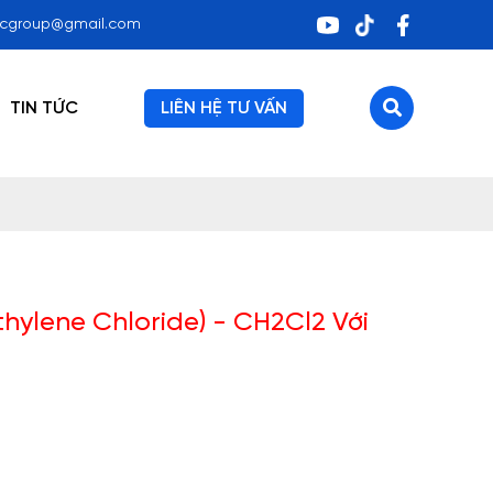
ocgroup@gmail.com
TIN TỨC
LIÊN HỆ TƯ VẤN
ylene Chloride) - CH2Cl2 Với