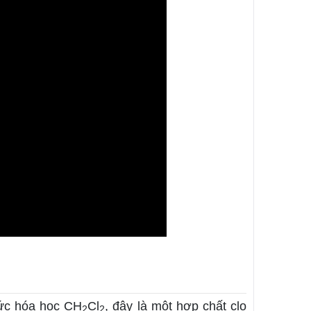
hức hóa học CH
Cl
, đây là một hợp chất clo
2
2