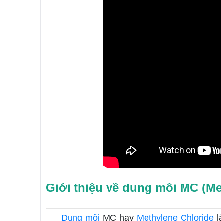
Giới thiệu về dung môi MC (Me
Dung môi
MC hay
Methylene Chloride
l