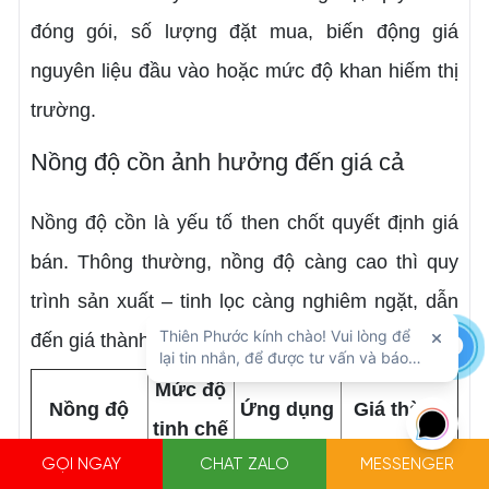
đóng gói, số lượng đặt mua, biến động giá
nguyên liệu đầu vào hoặc mức độ khan hiếm thị
trường.
Nồng độ cồn ảnh hưởng đến giá cả
Nồng độ cồn là yếu tố then chốt quyết định giá
bán. Thông thường, nồng độ càng cao thì quy
trình sản xuất – tinh lọc càng nghiêm ngặt, dẫn
đến giá thành cao hơn:
Mức độ
Nồng độ
Ứng dụng
Giá thành
tinh chế
GỌI NGAY
CHAT ZALO
MESSENGER
Sát khuẩn
Ethanol 70
Trung
Phổ thông –