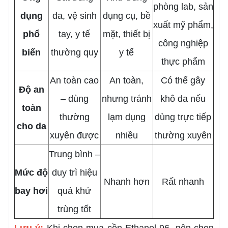
phòng lab, sản
dụng
da, vệ sinh
dụng cụ, bề
xuất mỹ phẩm,
phổ
tay, y tế
mặt, thiết bị
công nghiệp
biến
thường quy
y tế
thực phẩm
An toàn cao
An toàn,
Có thể gây
Độ an
– dùng
nhưng tránh
khô da nếu
toàn
thường
lạm dụng
dùng trực tiếp
cho da
xuyên được
nhiều
thường xuyên
Trung bình –
Mức độ
duy trì hiệu
Nhanh hơn
Rất nhanh
bay hơi
quả khử
trùng tốt