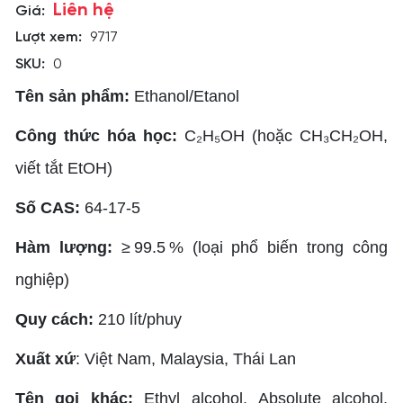
Liên hệ
Giá:
Lượt xem:
9717
SKU:
0
Tên sản phẩm:
Ethanol/Etanol
Công thức hóa học:
C₂H₅OH (hoặc CH₃CH₂OH,
viết tắt EtOH)
Số CAS:
64‑17‑5
Hàm lượng:
≥ 99.5 % (loại phổ biến trong công
nghiệp)
Quy cách:
210 lít/phuy
Xuất xứ
: Việt Nam, Malaysia, Thái Lan
Tên gọi khác:
Ethyl alcohol, Absolute alcohol,