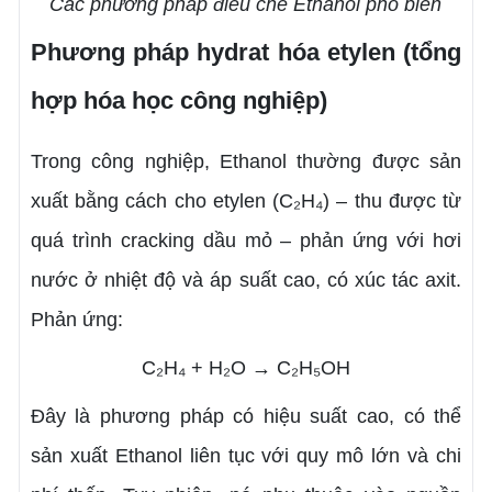
Các phương pháp điều chế Ethanol phổ biến
Phương pháp hydrat hóa etylen (tổng
hợp hóa học công nghiệp)
Trong công nghiệp, Ethanol thường được sản
xuất bằng cách cho etylen (C₂H₄) – thu được từ
quá trình cracking dầu mỏ – phản ứng với hơi
nước ở nhiệt độ và áp suất cao, có xúc tác axit.
Phản ứng:
C₂H₄ + H₂O → C₂H₅OH
Đây là phương pháp có hiệu suất cao, có thể
sản xuất Ethanol liên tục với quy mô lớn và chi