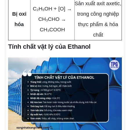
Sản xuất axit axetic,
C₂H₅OH + [O] →
Bị oxi
trong công nghiệp
CH₃CHO →
hóa
thực phẩm & hóa
CH₃COOH
chất
Tính chất vật lý của Ethanol