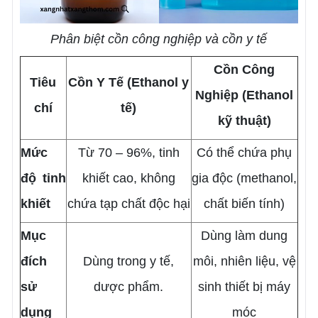
Phân biệt cồn công nghiệp và cồn y tế
Cồn Công
Tiêu
Cồn Y Tế (Ethanol y
Nghiệp (Ethanol
chí
tế)
kỹ thuật)
Mức
Từ 70 – 96%, tinh
Có thể chứa phụ
độ tinh
khiết cao, không
gia độc (methanol,
khiết
chứa tạp chất độc hại
chất biến tính)
Mục
Dùng làm dung
đích
Dùng trong y tế,
môi, nhiên liệu, vệ
sử
dược phẩm.
sinh thiết bị máy
dụng
móc