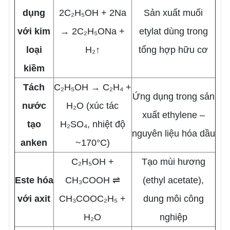
dụng
2C₂H₅OH + 2Na
Sản xuất muối
với kim
→ 2C₂H₅ONa +
etylat dùng trong
loại
H₂↑
tổng hợp hữu cơ
kiềm
Tách
C₂H₅OH → C₂H₄ +
Ứng dụng trong sản
nước
H₂O (xúc tác
xuất ethylene –
tạo
H₂SO₄, nhiệt độ
nguyên liệu hóa dầu
anken
~170°C)
C₂H₅OH +
Tạo mùi hương
Este hóa
CH₃COOH ⇌
(ethyl acetate),
với axit
CH₃COOC₂H₅ +
dung môi công
H₂O
nghiệp