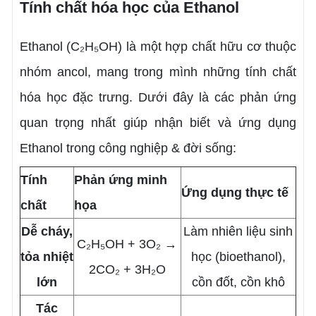
Tính chất hóa học của Ethanol
Ethanol (C₂H₅OH) là một hợp chất hữu cơ thuộc
nhóm ancol, mang trong mình những tính chất
hóa học đặc trưng. Dưới đây là các phản ứng
quan trọng nhất giúp nhận biết và ứng dụng
Ethanol trong công nghiệp & đời sống:
Tính
Phản ứng minh
Ứng dụng thực tế
chất
họa
Dễ cháy,
Làm nhiên liệu sinh
C₂H₅OH + 3O₂ →
tỏa nhiệt
học (bioethanol),
2CO₂ + 3H₂O
lớn
cồn đốt, cồn khô
Tác