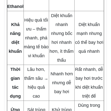
Ethanol
Diệt khuẩn
Hiệu quả tối
Khả
nhanh
Diệt khuẩn
ưu – thấm
năng
nhưng bốc
mạnh nhưng
nhanh, phá
diệt
hơi nhanh
có thể bay hơi
màng tế bào
khuẩn
hơn, ít thẩm
quá nhanh
vi khuẩn
thấu
Thời
Lâu hơn,
Rất nhanh, dễ
Nhanh hơn
gian
thấm sâu →
bay hơi trước
nhưng dễ
tác
hiệu quả
khi diệt khuẩn
bay hơi
dụng
cao
triệt để
Dùng trong
Ứng
Sát trùng
Khử trùng