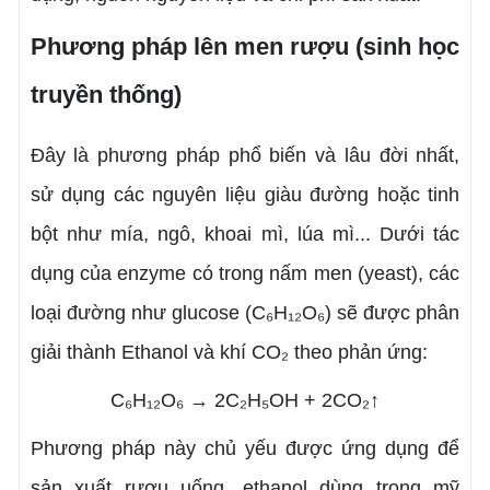
Phương pháp lên men rượu (sinh học
truyền thống)
Đây là phương pháp phổ biến và lâu đời nhất,
sử dụng các nguyên liệu giàu đường hoặc tinh
bột như mía, ngô, khoai mì, lúa mì... Dưới tác
dụng của enzyme có trong nấm men (yeast), các
loại đường như glucose (C₆H₁₂O₆) sẽ được phân
giải thành Ethanol và khí CO₂ theo phản ứng:
C₆H₁₂O₆ → 2C₂H₅OH + 2CO₂↑
Phương pháp này chủ yếu được ứng dụng để
sản xuất rượu uống, ethanol dùng trong mỹ