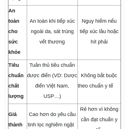
An
toàn
An toàn khi tiếp xúc
Nguy hiểm nếu
cho
ngoài da, sát trùng
tiếp xúc lâu hoặc
sức
vết thương
hít phải
khỏe
Tiêu
Tuân thủ tiêu chuẩn
chuẩn
dược điển (VD: Dược
Không bắt buộc
chất
điển Việt Nam,
theo chuẩn y tế
lượng
USP…)
Rẻ hơn vì không
Giá
Cao hơn do yêu cầu
cần đạt chuẩn y
thành
tinh lọc nghiêm ngặt