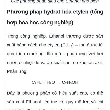
Các phương pháp điều chế Ethanol phổ biến
Phương pháp hydrat hóa etylen (tổng
hợp hóa học công nghiệp)
Trong công nghiệp, Ethanol thường được sản
xuất bằng cách cho etylen (C₂H₄) – thu được từ
quá trình cracking dầu mỏ – phản ứng với hơi
nước ở nhiệt độ và áp suất cao, có xúc tác axit.
Phản ứng:
C₂H₄ + H₂O → C₂H₅OH
Đây là phương pháp có hiệu suất cao, có thể
sản xuất Ethanol liên tục với quy mô lớn và chi