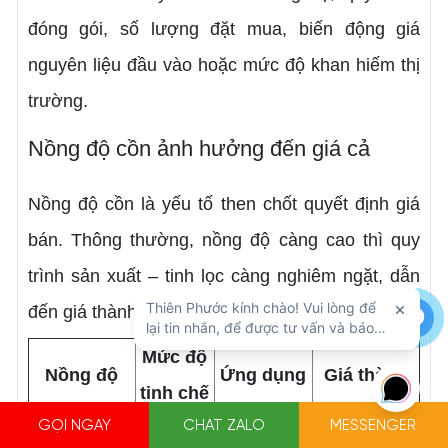
đóng gói, số lượng đặt mua, biến động giá
nguyên liệu đầu vào hoặc mức độ khan hiếm thị
trường.
Nồng độ cồn ảnh hưởng đến giá cả
Nồng độ cồn là yếu tố then chốt quyết định giá
bán. Thông thường, nồng độ càng cao thì quy
trình sản xuất – tinh lọc càng nghiêm ngặt, dẫn
đến giá thành cao hơn:
Mức độ
Nồng độ
Ứng dụng
Giá thành
tinh chế
GỌI NGAY
CHAT ZALO
MESSENGER
Sát khuẩn
Ethanol 70
Trung
Phổ thông –