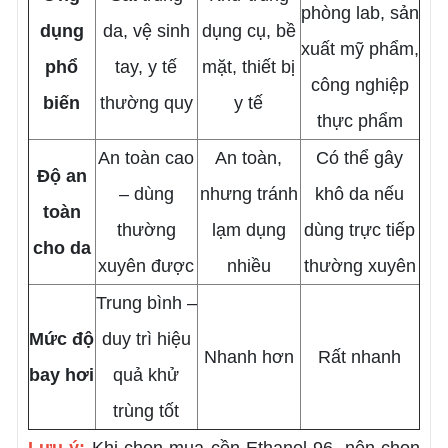
phòng lab, sản
dụng
da, vệ sinh
dụng cụ, bề
xuất mỹ phẩm,
phổ
tay, y tế
mặt, thiết bị
công nghiệp
biến
thường quy
y tế
thực phẩm
An toàn cao
An toàn,
Có thể gây
Độ an
– dùng
nhưng tránh
khô da nếu
toàn
thường
lạm dụng
dùng trực tiếp
cho da
xuyên được
nhiều
thường xuyên
Trung bình –
Mức độ
duy trì hiệu
Nhanh hơn
Rất nhanh
bay hơi
quả khử
trùng tốt