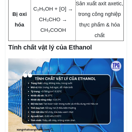
Sản xuất axit axetic,
C₂H₅OH + [O] →
Bị oxi
trong công nghiệp
CH₃CHO →
hóa
thực phẩm & hóa
CH₃COOH
chất
Tính chất vật lý của Ethanol