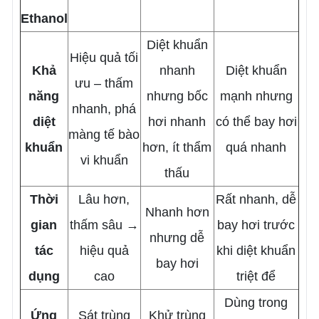
Ethanol
Diệt khuẩn
Hiệu quả tối
Khả
nhanh
Diệt khuẩn
ưu – thấm
năng
nhưng bốc
mạnh nhưng
nhanh, phá
diệt
hơi nhanh
có thể bay hơi
màng tế bào
khuẩn
hơn, ít thẩm
quá nhanh
vi khuẩn
thấu
Thời
Lâu hơn,
Rất nhanh, dễ
Nhanh hơn
gian
thấm sâu →
bay hơi trước
nhưng dễ
tác
hiệu quả
khi diệt khuẩn
bay hơi
dụng
cao
triệt để
Dùng trong
Ứng
Sát trùng
Khử trùng