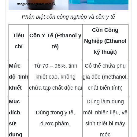
Phân biệt cồn công nghiệp và cồn y tế
Cồn Công
Tiêu
Cồn Y Tế (Ethanol y
Nghiệp (Ethanol
chí
tế)
kỹ thuật)
Mức
Từ 70 – 96%, tinh
Có thể chứa phụ
độ tinh
khiết cao, không
gia độc (methanol,
khiết
chứa tạp chất độc hại
chất biến tính)
Mục
Dùng làm dung
đích
Dùng trong y tế,
môi, nhiên liệu, vệ
sử
dược phẩm.
sinh thiết bị máy
dụng
móc