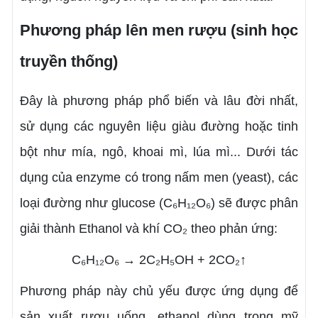
Phương pháp lên men rượu (sinh học
truyền thống)
Đây là phương pháp phổ biến và lâu đời nhất,
sử dụng các nguyên liệu giàu đường hoặc tinh
bột như mía, ngô, khoai mì, lúa mì... Dưới tác
dụng của enzyme có trong nấm men (yeast), các
loại đường như glucose (C₆H₁₂O₆) sẽ được phân
giải thành Ethanol và khí CO₂ theo phản ứng:
C₆H₁₂O₆ → 2C₂H₅OH + 2CO₂↑
Phương pháp này chủ yếu được ứng dụng để
sản xuất rượu uống, ethanol dùng trong mỹ