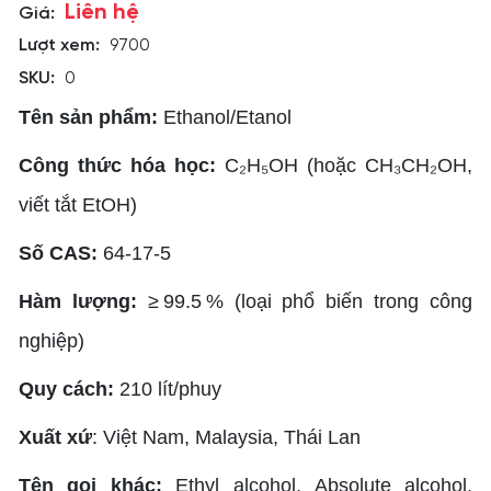
Liên hệ
Giá:
Lượt xem:
9700
SKU:
0
Tên sản phẩm:
Ethanol/Etanol
Công thức hóa học:
C₂H₅OH (hoặc CH₃CH₂OH,
viết tắt EtOH)
Số CAS:
64‑17‑5
Hàm lượng:
≥ 99.5 % (loại phổ biến trong công
nghiệp)
Quy cách:
210 lít/phuy
Xuất xứ
: Việt Nam, Malaysia, Thái Lan
Tên gọi khác:
Ethyl alcohol, Absolute alcohol,