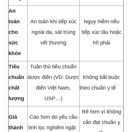
An
toàn
An toàn khi tiếp xúc
Nguy hiểm nếu
cho
ngoài da, sát trùng
tiếp xúc lâu hoặc
sức
vết thương
hít phải
khỏe
Tiêu
Tuân thủ tiêu chuẩn
chuẩn
dược điển (VD: Dược
Không bắt buộc
chất
điển Việt Nam,
theo chuẩn y tế
lượng
USP…)
Rẻ hơn vì không
Giá
Cao hơn do yêu cầu
cần đạt chuẩn y
thành
tinh lọc nghiêm ngặt