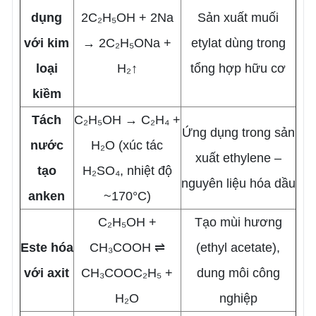
dụng
2C₂H₅OH + 2Na
Sản xuất muối
với kim
→ 2C₂H₅ONa +
etylat dùng trong
loại
H₂↑
tổng hợp hữu cơ
kiềm
Tách
C₂H₅OH → C₂H₄ +
Ứng dụng trong sản
nước
H₂O (xúc tác
xuất ethylene –
tạo
H₂SO₄, nhiệt độ
nguyên liệu hóa dầu
anken
~170°C)
C₂H₅OH +
Tạo mùi hương
Este hóa
CH₃COOH ⇌
(ethyl acetate),
với axit
CH₃COOC₂H₅ +
dung môi công
H₂O
nghiệp