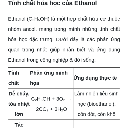
Tính chất hóa học của Ethanol
Ethanol (C₂H₅OH) là một hợp chất hữu cơ thuộc
nhóm ancol, mang trong mình những tính chất
hóa học đặc trưng. Dưới đây là các phản ứng
quan trọng nhất giúp nhận biết và ứng dụng
Ethanol trong công nghiệp & đời sống:
Tính
Phản ứng minh
Ứng dụng thực tế
chất
họa
Dễ cháy,
Làm nhiên liệu sinh
C₂H₅OH + 3O₂ →
tỏa nhiệt
học (bioethanol),
2CO₂ + 3H₂O
lớn
cồn đốt, cồn khô
Tác