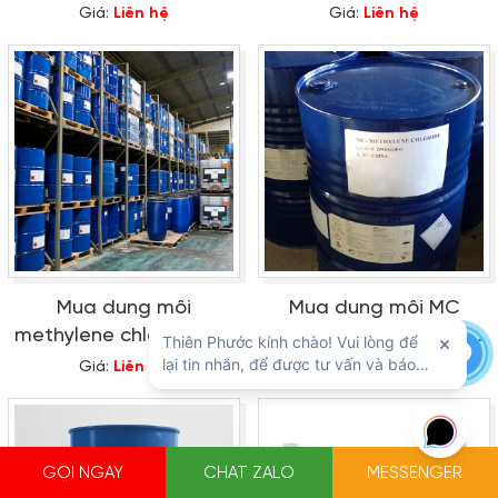
giá tốt tại đâu?
Thiên Phước
Giá:
Liên hệ
Giá:
Liên hệ
Mua dung môi
Mua dung môi MC
methylene chloride giá
(Methylene Chloride) -
rẻ ở đâu?
CH2Cl2 với giá tốt
Giá:
Liên hệ
Giá:
Liên hệ
GỌI NGAY
CHAT ZALO
MESSENGER