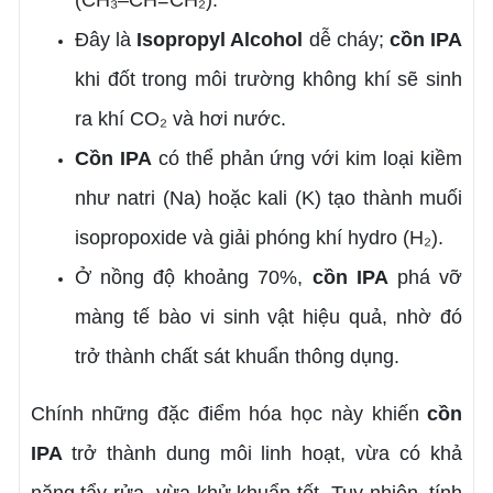
(CH₃–CH=CH₂).
Đây là
Isopropyl Alcohol
dễ cháy;
cồn IPA
khi đốt trong môi trường không khí sẽ sinh
ra khí CO₂ và hơi nước.
Cồn IPA
có thể phản ứng với kim loại kiềm
như natri (Na) hoặc kali (K) tạo thành muối
isopropoxide và giải phóng khí hydro (H₂).
Ở nồng độ khoảng 70%,
cồn IPA
phá vỡ
màng tế bào vi sinh vật hiệu quả, nhờ đó
trở thành chất sát khuẩn thông dụng.
Chính những đặc điểm hóa học này khiến
cồn
IPA
trở thành dung môi linh hoạt, vừa có khả