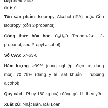
Lượt xem:
5443
SKU:
0
Tên sản phẩm
:
Isopropyl Alcohol (IPA) hoặc
Cồn
isopropyl (cồn 2-propanol)
Công thức hóa học
: C₃H₈O (Propan-2-ol, 2-
propanol, sec-Propyl alcohol)
Số CAS
: 67-63-0
Hàm lượng
: ≥99% (công nghiệp, điện tử, dung
môi), 70–75% (dạng y tế, sát khuẩn – rubbing
alcohol)
Quy cách
: Phuy 160 kg hoặc đóng gói Lít theo yêu
Xuất xứ
: Nhật Bản, Đài Loan