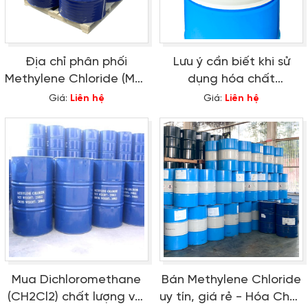
Địa chỉ phân phối
Lưu ý cần biết khi sử
Methylene Chloride (MC)
dụng hóa chất
- CH2Cl2 uy tín, giá tốt
Methylene Chloride
Giá:
Liên hệ
Giá:
Liên hệ
Mua Dichloromethane
Bán Methylene Chloride
(CH2Cl2) chất lượng với
uy tín, giá rẻ - Hóa Chất