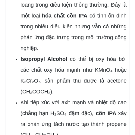
loãng trong điều kiện thông thường. Đây là
một loại
hóa chất cồn IPA
có tính ổn định
trong nhiều điều kiện nhưng vẫn có những
phản ứng đặc trưng trong môi trường công
nghiệp.
Isopropyl Alcohol
có thể bị oxy hóa bởi
các chất oxy hóa mạnh như KMnO₄ hoặc
K₂Cr₂O₇, sản phẩm thu được là acetone
(CH₃COCH₃).
Khi tiếp xúc với axit mạnh và nhiệt độ cao
(chẳng hạn H₂SO₄ đậm đặc),
cồn IPA
xảy
ra phản ứng tách nước tạo thành propene