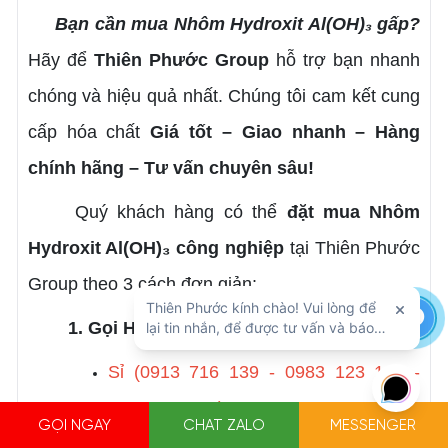
Bạn cần mua Nhôm Hydroxit Al(OH)₃ gấp?
Hãy để
Thiên Phước Group
hỗ trợ bạn nhanh
chóng và hiệu quả nhất. Chúng tôi c
am kết cung
cấp hóa chất
Giá tốt – Giao nhanh – Hàng
chính hãng – Tư vấn chuyên sâu!
Quý khách hàng có thể
đặt mua Nhôm
Hydroxit Al(OH)₃ công nghiệp
tại Thiên Phước
Group theo 3 cách đơn giản:
1. Gọi Hotline/Zalo:
Sỉ (0913 716 139 - 0983 123 128 -
0913 542 741)
GỌI NGAY
CHAT ZALO
MESSENGER
Lẻ (0908 376 179)