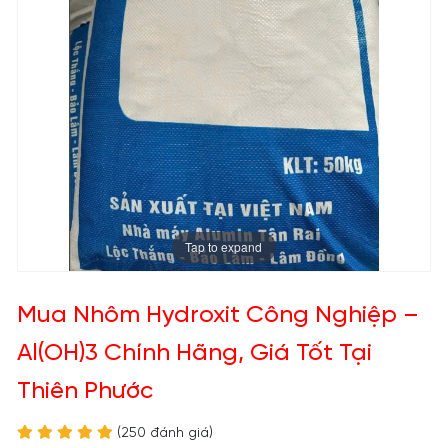
Tap to expand
Mua Nhôm Hydroxit Công Nghiệp –
Al(OH)3 Chính Hãng, Giá Tốt Tại
Thiên Phước
(250 đánh giá)