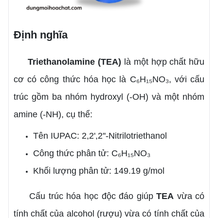
Định nghĩa
Triethanolamine (TEA)
là một hợp chất hữu
cơ có công thức hóa học là C₆H₁₅NO₃, với cấu
trúc gồm ba nhóm hydroxyl (-OH) và một nhóm
amine (-NH), cụ thể:
Tên IUPAC: 2,2',2''-Nitrilotriethanol
Công thức phân tử: C₆H₁₅NO₃
Khối lượng phân tử: 149.19 g/mol
Cấu trúc hóa học độc đáo giúp
TEA
vừa có
tính chất của alcohol (rượu) vừa có tính chất của