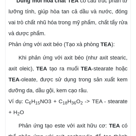
Dung môi hóa chất TEA
có cấu trúc phân tử
lưỡng tính, giúp hòa tan cả dầu và nước, đóng
vai trò chất nhũ hóa trong mỹ phẩm, chất tẩy rửa
và dược phẩm.
Phản ứng với axit béo (Tạo xà phòng
TEA
):
Khi phản ứng với axit béo (như axit stearic,
axit oleic),
TEA
tạo ra muối
TEA
-stearate hoặc
TEA
-oleate, được sử dụng trong sản xuất kem
dưỡng da, dầu gội, kem cạo râu.
Ví dụ: C
H
NO3 + C
H
O
-> TEA - stearate
6
15
18
36
2
+ H
O
2
Phản ứng tạo este với axit hữu cơ:
TEA
có