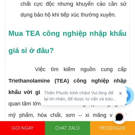
chất cực độc nhưng khuyến cáo cần sử
dụng bảo hộ khi tiếp xúc thường xuyên.
Mua TEA công nghiệp nhập khẩu
giá sỉ ở đâu?
Việc tìm kiếm nguồn cung cấp
Triethanolamine (TEA) công nghiệp nhập
khẩu với giá sỉ
, chất lượng đảm bảo là mối
quan tâm lớn của các doanh nghiệp trong ngành
mỹ phẩm, hóa chất, sơn – xi măng và dệt
nhuộm. Để đảm bảo chất lượng nguyên liệu
GỌI NGAY
CHAT ZALO
MESSENGER