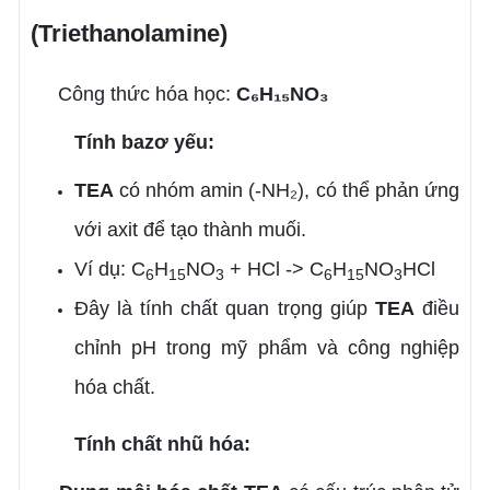
(Triethanolamine)
Công thức hóa học:
C₆H₁₅NO₃
Tính bazơ yếu:
TEA
có nhóm amin (-NH₂), có thể phản ứng
với axit để tạo thành muối.
Ví dụ: C
H
NO
+ HCl -> C
H
NO
HCl
6
15
3
6
15
3
Đây là tính chất quan trọng giúp
TEA
điều
chỉnh pH trong mỹ phẩm và công nghiệp
hóa chất.
Tính chất nhũ hóa: