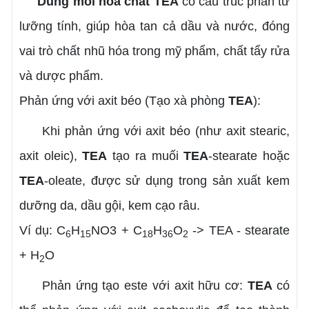
Dung môi hóa chất TEA
có cấu trúc phân tử
lưỡng tính, giúp hòa tan cả dầu và nước, đóng
vai trò chất nhũ hóa trong mỹ phẩm, chất tẩy rửa
và dược phẩm.
Phản ứng với axit béo (Tạo xà phòng
TEA
):
Khi phản ứng với axit béo (như axit stearic,
axit oleic),
TEA
tạo ra muối
TEA
-stearate hoặc
TEA
-oleate, được sử dụng trong sản xuất kem
dưỡng da, dầu gội, kem cạo râu.
Ví dụ: C
H
NO3 + C
H
O
-> TEA - stearate
6
15
18
36
2
+ H
O
2
Phản ứng tạo este với axit hữu cơ:
TEA
có