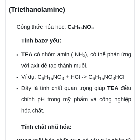
(Triethanolamine)
Công thức hóa học:
C₆H₁₅NO₃
Tính bazơ yếu:
TEA
có nhóm amin (-NH₂), có thể phản ứng
với axit để tạo thành muối.
Ví dụ: C
H
NO
+ HCl -> C
H
NO
HCl
6
15
3
6
15
3
Đây là tính chất quan trọng giúp
TEA
điều
chỉnh pH trong mỹ phẩm và công nghiệp
hóa chất.
Tính chất nhũ hóa: