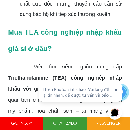
chất cực độc nhưng khuyến cáo cần sử
dụng bảo hộ khi tiếp xúc thường xuyên.
Mua TEA công nghiệp nhập khẩu
giá sỉ ở đâu?
Việc tìm kiếm nguồn cung cấp
Triethanolamine (TEA) công nghiệp nhập
khẩu với giá sỉ
, chất lượng đảm bảo là mối
quan tâm lớn của các doanh nghiệp trong ngành
mỹ phẩm, hóa chất, sơn – xi măng và dệt
nhuộm. Để đảm bảo chất lượng nguyên liệu
GỌI NGAY
CHAT ZALO
MESSENGER