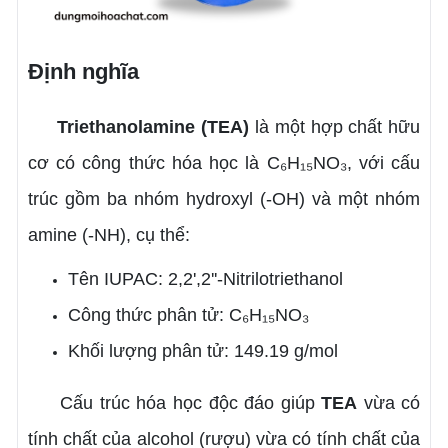
Định nghĩa
Triethanolamine (TEA)
là một hợp chất hữu
cơ có công thức hóa học là C₆H₁₅NO₃, với cấu
trúc gồm ba nhóm hydroxyl (-OH) và một nhóm
amine (-NH), cụ thể:
Tên IUPAC: 2,2',2''-Nitrilotriethanol
Công thức phân tử: C₆H₁₅NO₃
Khối lượng phân tử: 149.19 g/mol
Cấu trúc hóa học độc đáo giúp
TEA
vừa có
tính chất của alcohol (rượu) vừa có tính chất của