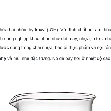
 chứa hai nhóm hydroxyl (-OH). Với tính chất hút ẩm, hò
 công nghiệp khác nhau như dệt may, nhựa, ô tô và h
được dùng trong chai nhựa, bao bì thực phẩm và sợi tổ
hẹ và mùi nhẹ đặc trưng. Nó dễ bay hơi ở nhiệt độ cao