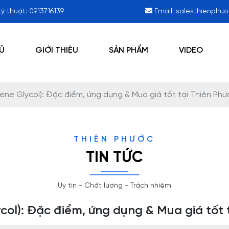
kỹ thuật:
0913716139
Email:
salesthienphu
Ủ
GIỚI THIỆU
SẢN PHẨM
VIDEO
ne Glycol): Đặc điểm, ứng dụng & Mua giá tốt tại Thiên Phư
THIÊN PHƯỚC
TIN TỨC
Uy tín - Chất lượng - Trách nhiệm
ol): Đặc điểm, ứng dụng & Mua giá tốt 