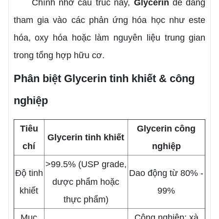
Chính nhờ cấu trúc này,
Glycerin
dễ dàng
tham gia vào các phản ứng hóa học như este
hóa, oxy hóa hoặc làm nguyên liệu trung gian
trong tổng hợp hữu cơ.
Phân biệt Glycerin tinh khiết & công
nghiệp
Tiêu
Glycerin công
Glycerin tinh khiết
chí
nghiệp
>99.5% (USP grade,
Độ tinh
Dao động từ 80% -
dược phẩm hoặc
khiết
99%
thực phẩm)
Mục
Công nghiệp: xà