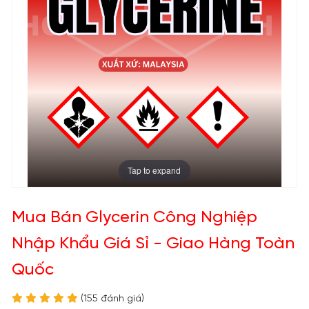
Tap to expand
Mua Bán Glycerin Công Nghiệp
Nhập Khẩu Giá Sỉ - Giao Hàng Toàn
Quốc
(155 đánh giá)