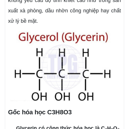
không yêu cầu độ tinh khiết cao như trong sản
xuất xà phòng, dầu nhờn công nghiệp hay chất
xử lý bề mặt.
Gốc hóa học C3H8O3
Glycerin có công thức hóa học là C₃H₈O₃
,