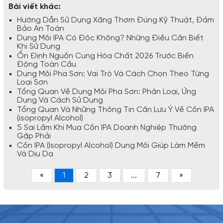
Bài viết khác:
Hướng Dẫn Sử Dụng Xăng Thơm Đúng Kỹ Thuật, Đảm
Bảo An Toàn
Dung Môi IPA Có Độc Không? Những Điều Cần Biết
Khi Sử Dụng
Ổn Định Nguồn Cung Hóa Chất 2026 Trước Biến
Động Toàn Cầu
Dung Môi Pha Sơn: Vai Trò Và Cách Chọn Theo Từng
Loại Sơn
Tổng Quan Về Dung Môi Pha Sơn: Phân Loại, Ứng
Dụng Và Cách Sử Dụng
Tổng Quan Và Những Thông Tin Cần Lưu Ý Về Cồn IPA
(isopropyl Alcohol)
5 Sai Lầm Khi Mua Cồn IPA Doanh Nghiệp Thường
Gặp Phải
Cồn IPA (Isopropyl Alcohol) Dung Môi Giúp Làm Mềm
Và Dịu Da
«
1
2
3
...
7
»