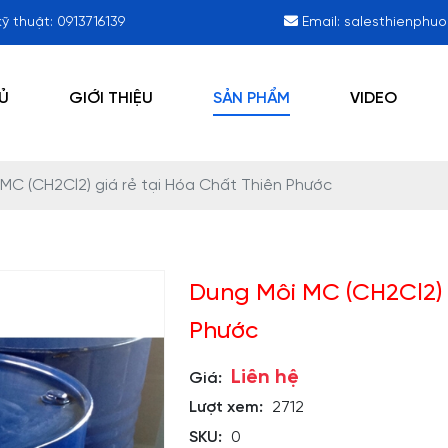
kỹ thuật:
0913716139
Email:
salesthienphu
Ủ
GIỚI THIỆU
SẢN PHẨM
VIDEO
MC (CH2Cl2) giá rẻ tại Hóa Chất Thiên Phước
Dung Môi MC (CH2Cl2) 
Phước
Liên hệ
Giá:
Lượt xem:
2712
SKU:
0