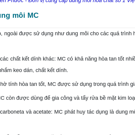
ên Phước - Đơn vị cung cấp dung môi hóa chất số 1 Vi
dung môi MC
ấp, ngoài được sử dụng như dung môi cho các quá trình
 các chất kết dính khác: MC có khả năng hòa tan tốt nh
 phẩm keo dán, chất kết dính.
hờ tính hòa tan tốt, MC được sử dụng trong quá trình g
 MC còn được dùng để gia công và tẩy rửa bề mặt kim loạ
carboneta và acetate: MC phát huy tác dụng là dung mô