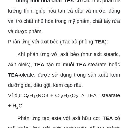
Dung môi hóa chất TEA
có cấu trúc phân tử
lưỡng tính, giúp hòa tan cả dầu và nước, đóng
vai trò chất nhũ hóa trong mỹ phẩm, chất tẩy rửa
và dược phẩm.
Phản ứng với axit béo (Tạo xà phòng
TEA
):
Khi phản ứng với axit béo (như axit stearic,
axit oleic),
TEA
tạo ra muối
TEA
-stearate hoặc
TEA
-oleate, được sử dụng trong sản xuất kem
dưỡng da, dầu gội, kem cạo râu.
Ví dụ: C
H
NO3 + C
H
O
-> TEA - stearate
6
15
18
36
2
+ H
O
2
Phản ứng tạo este với axit hữu cơ:
TEA
có