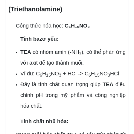
(Triethanolamine)
Công thức hóa học:
C₆H₁₅NO₃
Tính bazơ yếu:
TEA
có nhóm amin (-NH₂), có thể phản ứng
với axit để tạo thành muối.
Ví dụ: C
H
NO
+ HCl -> C
H
NO
HCl
6
15
3
6
15
3
Đây là tính chất quan trọng giúp
TEA
điều
chỉnh pH trong mỹ phẩm và công nghiệp
hóa chất.
Tính chất nhũ hóa: