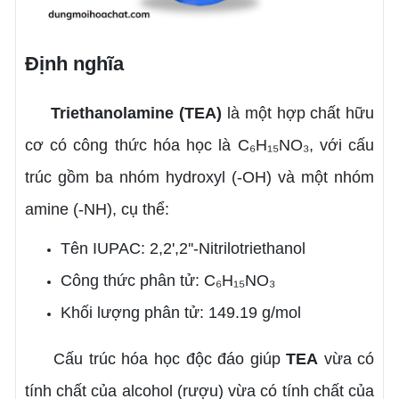
Định nghĩa
Triethanolamine (TEA)
là một hợp chất hữu
cơ có công thức hóa học là C₆H₁₅NO₃, với cấu
trúc gồm ba nhóm hydroxyl (-OH) và một nhóm
amine (-NH), cụ thể:
Tên IUPAC: 2,2',2''-Nitrilotriethanol
Công thức phân tử: C₆H₁₅NO₃
Khối lượng phân tử: 149.19 g/mol
Cấu trúc hóa học độc đáo giúp
TEA
vừa có
tính chất của alcohol (rượu) vừa có tính chất của