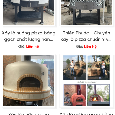
Xây lò nướng pizza bằng
Thiên Phước - Chuyên
gạch chất lượng hàng
xây lò pizza chuẩn Ý với
đầu với giá tốt 2024
giá thành tốt nhất
Giá:
Liên hệ
Giá:
Liên hệ
Xây lò nướng pizza
Xây lò nướng pizza bằng