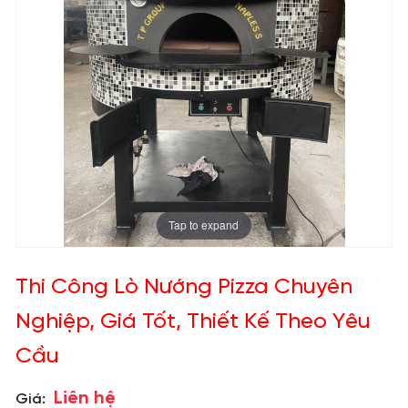
Tap to expand
Thi Công Lò Nướng Pizza Chuyên
Nghiệp, Giá Tốt, Thiết Kế Theo Yêu
Cầu
Liên hệ
Giá: