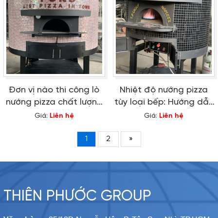
Đơn vị nào thi công lò
Nhiệt độ nướng pizza
nướng pizza chất lượng
tùy loại bếp: Hướng dẫn
hàng đầu?
chi tiết
Giá:
Liên hệ
Giá:
Liên hệ
1
2
»
THIÊN PHƯỚC GROUP