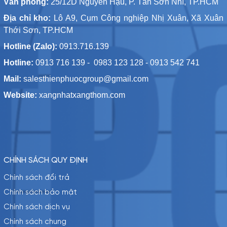
Văn phòng:
25/12D Nguyễn Hậu, P. Tân Sơn Nhì, TP.HCM
Địa chỉ kho:
Lô A9, Cụm Công nghiệp Nhị Xuân, Xã Xuân
Thới Sơn, TP.HCM
Hotline (Zalo):
0913.716.139
Hotline:
0913 716 139 - 0983 123 128 - 0913 542 741
Mail:
salesthienphuocgroup@gmail.com
Website:
xangnhatxangthom.com
CHÍNH SÁCH QUY ĐỊNH
Chính sách đổi trả
Chính sách bảo mật
Chính sách dịch vụ
Chính sách chung