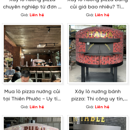
chuyên nghiệp từ đơn vị
củi giá bao nhiêu? Tìm
uy tín hàng đầu
hiểu ngay!
Giá:
Liên hệ
Giá:
Liên hệ
Mua lò pizza nướng củi
Xây lò nướng bánh
tại Thiên Phước - Uy tín,
pizza: Thi công uy tín,
bảo hành trọn đời
phục vụ toàn quốc
Giá:
Liên hệ
Giá:
Liên hệ