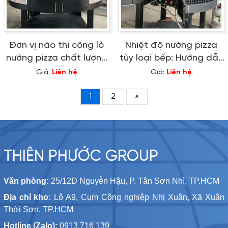
Đơn vị nào thi công lò
Nhiệt độ nướng pizza
nướng pizza chất lượng
tùy loại bếp: Hướng dẫn
hàng đầu?
chi tiết
Giá:
Liên hệ
Giá:
Liên hệ
1
2
»
THIÊN PHƯỚC GROUP
Văn phòng:
25/12D Nguyễn Hậu, P. Tân Sơn Nhì, TP.HCM
Địa chỉ kho:
Lô A9, Cụm Công nghiệp Nhị Xuân, Xã Xuân
Thới Sơn, TP.HCM
Hotline (Zalo):
0913.716.139