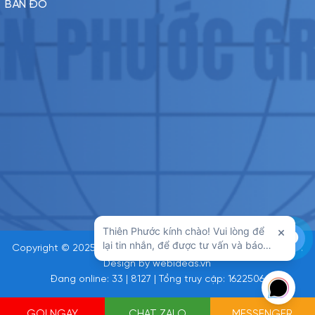
BẢN ĐỒ
Copyright © 2025 by XĂNG NHẬT - XĂNG THƠM THIÊN PHƯỚC .
Design by
webideas.vn
Đang online: 33 | 8127 | Tổng truy cập: 1622506
GỌI NGAY
CHAT ZALO
MESSENGER