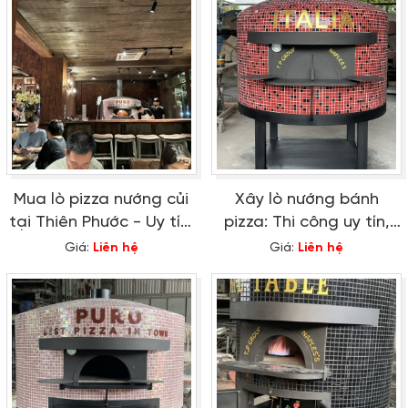
Mua lò pizza nướng củi
Xây lò nướng bánh
tại Thiên Phước - Uy tín,
pizza: Thi công uy tín,
bảo hành trọn đời
phục vụ toàn quốc
Giá:
Liên hệ
Giá:
Liên hệ