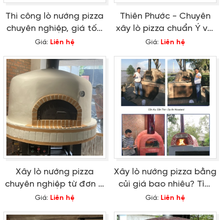
Thi công lò nướng pizza
Thiên Phước - Chuyên
chuyên nghiệp, giá tốt,
xây lò pizza chuẩn Ý với
thiết kế theo yêu cầu
giá thành tốt nhất
Giá:
Liên hệ
Giá:
Liên hệ
Xây lò nướng pizza
Xây lò nướng pizza bằng
chuyên nghiệp từ đơn vị
củi giá bao nhiêu? Tìm
uy tín hàng đầu
hiểu ngay!
Giá:
Liên hệ
Giá:
Liên hệ