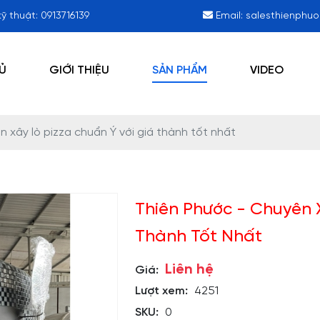
kỹ thuật:
0913716139
Email:
salesthienphu
Ủ
GIỚI THIỆU
SẢN PHẨM
VIDEO
 xây lò pizza chuẩn Ý với giá thành tốt nhất
Thiên Phước - Chuyên X
Thành Tốt Nhất
Liên hệ
Giá:
Lượt xem:
4251
SKU:
0